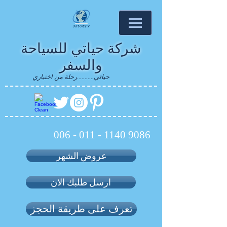
شركة حياتي للسياحة
والسفر
حياتي...........رحلة من اختياري
006 - 011 - 1140 9086
عروض الشهر
ارسل طلبك الان
تعرف على طريقة الحجز