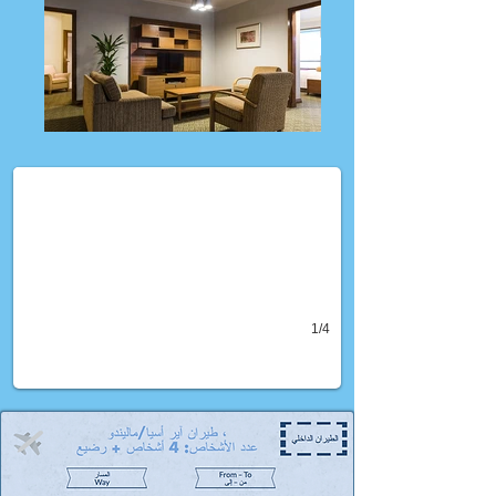
(برامج مميزة من حياتي (فرست كلاس
يث الفنادق الراقية و الإقامة الفخمة و تضم عروض شهر عسل و عروض عائلية
1/4