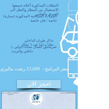
التنقلات المذكورة أعلاه جمیعها
الاستقبال من المطار والنقل الى
الفندق والعكس
(الجولات السیاحیة المذكورة (سيارة
خاصة / فان خاصة
تذاكر طيران الداخلي
ذهابا و ايابا عدد 5 /تذاكر
(شریحتین اتصال مجانآ (دولي ,
داخلي وانترنت
سعر البرنامج : 12,699 رنجت ماليزي
احجز الان