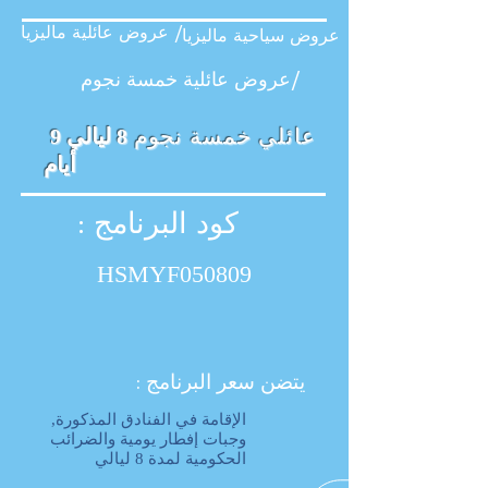
عروض عائلية ماليزيا /
عروض سياحية ماليزيا
عروض عائلية خمسة نجوم/
عائلي خمسة نجوم
8 ليالي 9
أيام
كود البرنامج :
HSMYF050809
يتضن سعر البرنامج :
الإقامة في الفنادق المذكورة,
وجبات إفطار یومیة والضرائب
الحكومیة لمدة 8 لیالي