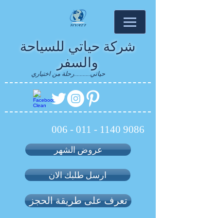
شركة حياتي للسياحة
والسفر
حياتي...........رحلة من اختياري
006 - 011 - 1140 9086
عروض الشهر
ارسل طلبك الان
تعرف على طريقة الحجز