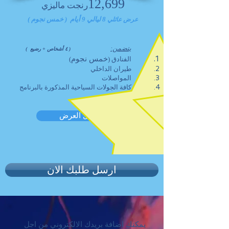
12,699
رنجت
ماليزي
8 ليالي 9 أيام ( خمس نجوم )
عرض عائلي
يتضمن:
( ٤ أشخاص + رضيع
)
خمس نجوم
الفنادق (
)
طيران الداخلي
المواصلات
كافة الجولات السياحية المذكورة بالبرنامج
تفاصيل العرض
ارسل طلبك الان
يمكنك اضافة بريدك الالكتروني من اجل