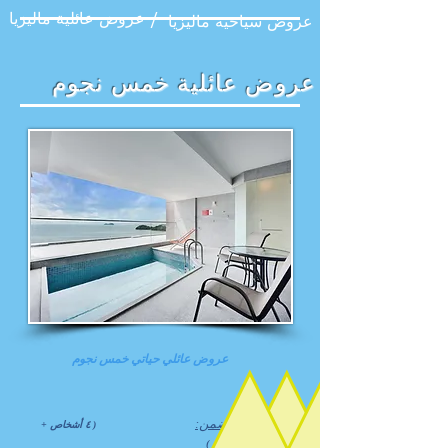
عروض عائلية ماليزيا /
عروض سياحية ماليزيا
عروض عائلية خمس نجوم
عروض
عائلي
حياتي خمس نجوم
يتضمن:
( ٤ أشخاص +
رضيع
)