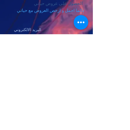
الحصول على عروض حياتي
دائما اجمل و ارخص العروض مع حياتي
اشترك
المقر الرئيسي
شركة حياتي للسياحة والسفر
كوالالمبور - ماليزيا