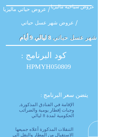
عروض سياحية ماليزيا
عروض حياتي ماليزيا /
عروض شهر عسل حياتي /
شهر عسل حياتي
8 ليالي 9 أيام
كود البرنامج :
HPMYH050809
يتضن سعر البرنامج :
الإقامة في الفنادق المذكورة,
وجبات إفطار یومیة والضرائب
الحكومیة لمدة 8 لیالي
التنقلات المذكورة أعلاه جمیعها
الاستقبال من المطار والنقل الى