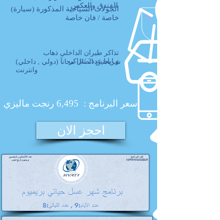
الفندق والعكس
(الجولات السیاحیة المذكورة (سيارة
خاصة / فان خاصة
تذاكر طيران الداخلي ذهاب
و ايابا عدد2 /تذاكر
(شریحتین اتصال مجانآ (دولي , داخلي
وانترنت
سعر البرنامج : 6,495 رنجت ماليزي
احجز الان