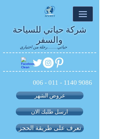
شركة حياتي للسياحة
والسفر
حياتي...........رحلة من اختياري
006 - 011 - 1140 9086
عروض الشهر
ارسل طلبك الان
تعرف على طريقة الحجز