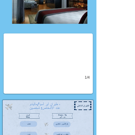
(برامج مميزة من حياتي (فرست كلاس
يث الفنادق الراقية و الإقامة الفخمة و تضم عروض شهر عسل و عروض عائلية
1/4