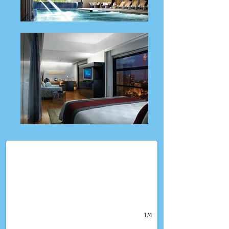
(برامج مميزة من حياتي (فرست كلاس
يث الفنادق الراقية و الإقامة الفخمة و تضم عروض شهر عسل و عروض عائلية
1/4