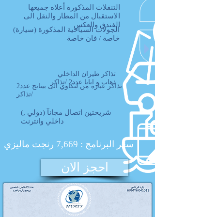
التنقلات المذكورة أعلاه جمیعها
الاستقبال من المطار والنقل الى
الفندق والعكس
(الجولات السیاحیة المذكورة (سيارة
خاصة / فان خاصة
تذاكر طيران الداخلي
ذهاب و ايابا عدد2 /تذاكر
تذاكر عبارة من لنكاوي الى بينانج عدد2
/تذاكر
(شریحتین اتصال مجانآ (دولي ,
داخلي وانترنت
سعر البرنامج : 7,669 رنجت ماليزي
احجز الان