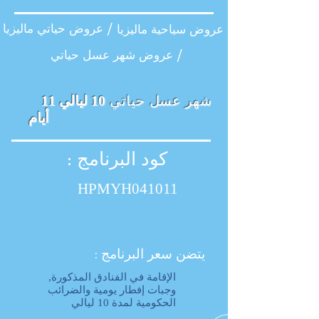
عروض حياتي ماليزيا /
عروض سياحية ماليزيا
عروض شهر عسل حياتي /
شهر عسل حياتي
10 ليالي 11
أيام
كود البرنامج :
HPMYH041011
يتضن سعر البرنامج :
الإقامة في الفنادق المذكورة,
وجبات إفطار یومیة والضرائب
الحكومیة لمدة 10 لیالي