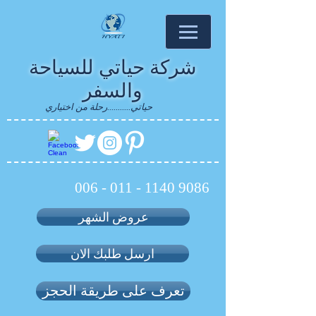
شركة حياتي للسياحة
والسفر
حياتي...........رحلة من اختياري
006 - 011 - 1140 9086
عروض الشهر
ارسل طلبك الان
تعرف على طريقة الحجز